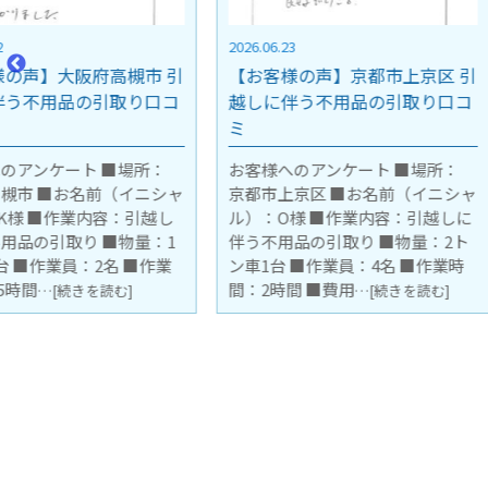
2026.06.23
2026.03.06
【お客様の声】京都市上京区 引
【お客様の声】京都府
越しに伴う不用品の引取り口コ
電の買取 口コミ
ミ
お客様へのアンケート 
京都府京都市（マンシ
お客様へのアンケート ■場所：
レベーター有り） ■お
京都市上京区 ■お名前（イニシャ
シャル）：M・H様 ■
ル）：O様 ■作業内容：引越しに
家電の買取 ■買取品： 
伴う不用品の引取り ■物量：2ト
ア冷蔵庫 R-KWC
ン車1台 ■作業員：4名 ■作業時
…[続き
間：2時間 ■費用
…[続きを読む]