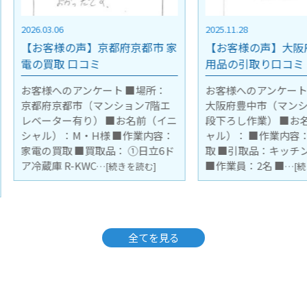
2025.11.28
2026.07.12
京都市 家
【お客様の声】大阪府豊中市 不
【お客様
用品の引取り口コミ
越しに伴
ミ
■場所：
お客様へのアンケート ■場所：
ョン7階エ
大阪府豊中市（マンション3階 階
お客様へ
名前（イニ
段下ろし作業） ■お名前（イニシ
兵庫県宝
作業内容：
ャル）： ■作業内容：不用品の引
ル）：K
①日立6ド
取 ■引取品：キッチンボード1台
引取 ■
■作業員：2名 ■
を読む]
…[続きを読む]
ニングセッ
用 ：税込¥
全てを見る