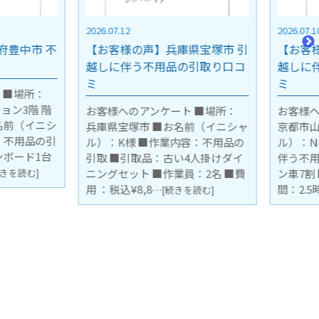
2026.07.10
の声】兵庫県宝塚市 引
【お客様の声】京都市山科区 引
う不用品の引取り口コ
越しに伴う不用品の引取り口コ
ミ
のアンケート ■場所：
お客様へのアンケート ■場所：
塚市 ■お名前（イニシャ
京都市山科区 ■お名前（イニシャ
様 ■作業内容：不用品の
ル）：N様 ■作業内容：引越しに
引取品：古い4人掛けダイ
伴う不用品の引取り ■物量：2ト
ト ■作業員：2名 ■費
ン車7割 ■作業員：2名 ■作業時
8,8
間：2.5時間 ■
…[続きを読む]
…[続きを読む]