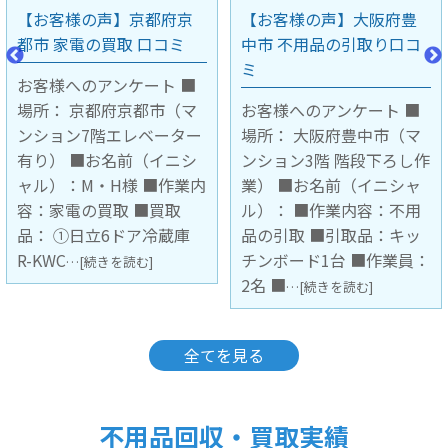
京
【お客様の声】大阪府豊
【お客様の声】兵庫県
中市 不用品の引取り口コ
塚市 引越しに伴う不用
ミ
の引取り口コミ
■
マ
お客様へのアンケート ■
お客様へのアンケート 
ター
場所： 大阪府豊中市（マ
場所： 兵庫県宝塚市 
シ
ンション3階 階段下ろし作
名前（イニシャル）：
業内
業） ■お名前（イニシャ
■作業内容：不用品の
ル）： ■作業内容：不用
取 ■引取品：古い4人
庫
品の引取 ■引取品：キッ
ダイニングセット ■作
チンボード1台 ■作業員：
員：2名 ■費用 ：税込
2名 ■
¥8,8
…[続きを読む]
…[続きを読む]
全てを見る
不用品回収・買取実績