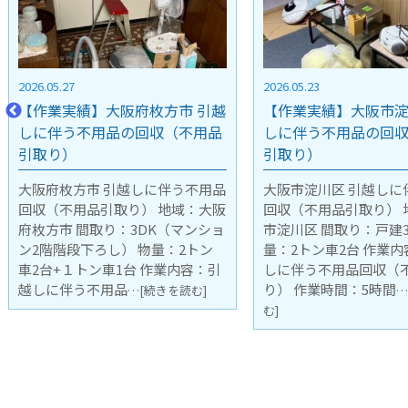
2026.05.23
2026.05.15
【作業実績】大阪市淀川区 引越
【作業実績】京都市中
しに伴う不用品の回収（不用品
しに伴う不用品の回
引取り）
引取り）
大阪市淀川区 引越しに伴う不用品
京都市中京区 引越しに
回収（不用品引取り） 地域：大阪
回収（不用品引取り） 
市淀川区 間取り：戸建3DK 物
市中京区 間取り：マン
量：2トン車2台 作業内容：引越
1LDK 階段下ろし作業 
しに伴う不用品回収（不用品引取
ン車1台 作業内容：引
り） 作業時間：5時間
不用品回収（不用
…[続きを読
…[続
む]