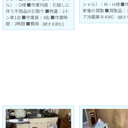
シャル）：M・H様 ■作業内容：
ャル）： ■作業内容：
家電の買取 ■買取品： ①日立6ド
取 ■引取品：キッチン
ア冷蔵庫 R-KWC
■作業員：2名 ■
…[続きを読む]
…[続