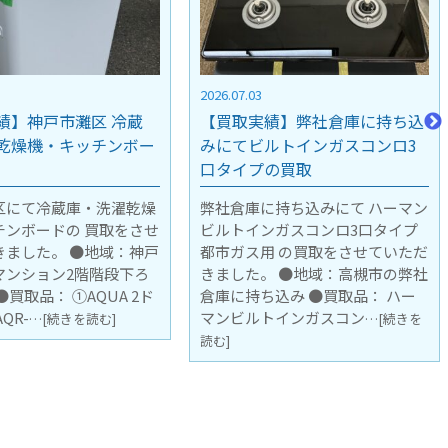
2026.06.23
績】弊社倉庫に持ち込
【買取実績】弊社倉庫に持ち込
ルトインガスコンロ3
みにて洗濯機・冷蔵庫の買取
の買取
弊社倉庫に持ち込みにてSHARP
全自動洗濯機・ハイセンス2ドア
に持ち込みにて ハーマン
冷蔵庫 の買取をさせていただきま
ンガスコンロ3口タイプ
した。 ●地域：高槻市の弊社倉庫
用 の買取をさせていただ
に持ち込み ●買取品： ①SHARP
。 ●地域：高槻市の弊社
全自動洗濯機
込み ●買取品： ハー
…[続きを読む]
トインガスコン
…[続きを