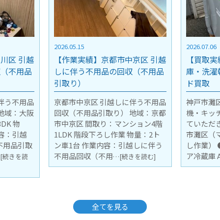
2026.07.06
2026.07.03
京区 引越
【買取実績】神戸市灘区 冷蔵
【買取実
収（不用品
庫・洗濯乾燥機・キッチンボー
みにてビ
ド買取
口タイプ
伴う不用品
神戸市灘区にて冷蔵庫・洗濯乾燥
弊社倉庫
地域：京都
機・キッチンボードの 買取をさせ
ビルトイ
ション4階
ていただきました。 ●地域：神戸
都市ガス
物量：2ト
市灘区（マンション2階階段下ろ
きました
越しに伴う
し作業） ●買取品： ①AQUA 2ド
倉庫に持ち
ア冷蔵庫 AQR-
マンビル
きを読む]
…[続きを読む]
読む]
全てを見る