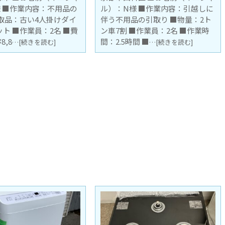
様 ■作業内容：引越しに
ル）：T.K様 ■作業内容：引越し
品の引取り ■物量：2ト
に伴う不用品の引取り ■物量：1
■作業員：2名 ■作業時
トン車1台 ■作業員：2名 ■作業
間 ■
時間：1.5時間
…[続きを読む]
…[続きを読む]