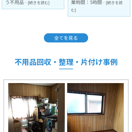
業時間：5時間
回収（不用
…[続きを読
…[続きを読む]
む]
全てを見る
不用品回収・整理・片付け事例