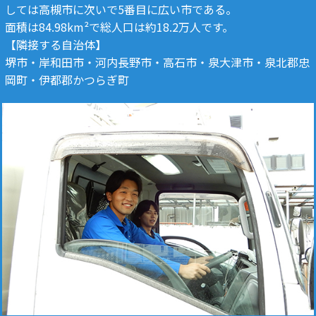
しては高槻市に次いで5番目に広い市である。
面積は84.98km²で総人口は約18.2万人です。
【隣接する自治体】
堺市・岸和田市・河内長野市・高石市・泉大津市・泉北郡忠
岡町・伊都郡かつらぎ町