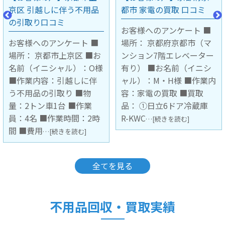
都市 家電の買取 口コミ
中市 不用品の引取り口コ
ミ
お客様へのアンケート ■
場所： 京都府京都市（マ
お客様へのアンケート ■
ンション7階エレベーター
場所： 大阪府豊中市（マ
有り） ■お名前（イニシ
ンション3階 階段下ろし作
ャル）：M・H様 ■作業内
業） ■お名前（イニシャ
容：家電の買取 ■買取
ル）： ■作業内容：不用
品： ①日立6ドア冷蔵庫
品の引取 ■引取品：キッ
R-KWC
チンボード1台 ■作業員：
…[続きを読む]
2名 ■
…[続きを読む]
全てを見る
不用品回収・買取実績