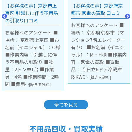
【お客様の声】京都府京
【お客様の声】大阪府豊
都市 家電の買取 口コミ
中市 不用品の引取り口コ
ミ
お客様へのアンケート ■
場所： 京都府京都市（マ
お客様へのアンケート ■
ンション7階エレベーター
場所： 大阪府豊中市（マ
有り） ■お名前（イニシ
ンション3階 階段下ろし作
ャル）：M・H様 ■作業内
業） ■お名前（イニシャ
容：家電の買取 ■買取
ル）： ■作業内容：不用
品： ①日立6ドア冷蔵庫
品の引取 ■引取品：キッ
R-KWC
チンボード1台 ■作業員：
…[続きを読む]
2名 ■
…[続きを読む]
全てを見る
不用品回収・買取実績