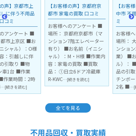
【お客様の声】京都府京
【お客様の声】大阪府豊
都市 家電の買取 口コミ
中市 不用品の引取り口コ
ミ
お客様へのアンケート ■
場所： 京都府京都市（マ
お客様へのアンケート ■
ンション7階エレベーター
場所： 大阪府豊中市（マ
有り） ■お名前（イニシ
ンション3階 階段下ろし作
ャル）：M・H様 ■作業内
業） ■お名前（イニシャ
容：家電の買取 ■買取
ル）： ■作業内容：不用
品： ①日立6ドア冷蔵庫
品の引取 ■引取品：キッ
R-KWC
チンボード1台 ■作業員：
…[続きを読む]
2名 ■
…[続きを読む]
全てを見る
不用品回収・買取実績