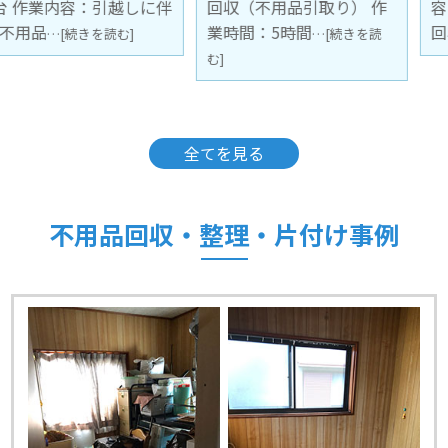
回収（不用品引取り） 作
容：引越しに伴う不用品
業時間：5時間
回収（不用
…[続きを読
…[続きを読む]
む]
全てを見る
不用品回収・整理・片付け事例