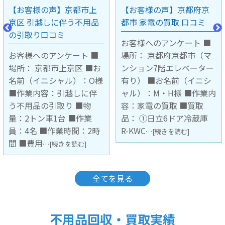
【お客様の声】京都府京
【お客様の声】大阪府豊
都市 家電の買取 口コミ
中市 不用品の引取り口コ
ミ
お客様へのアンケート ■
場所： 京都府京都市（マ
お客様へのアンケート ■
ンション7階エレベーター
場所： 大阪府豊中市（マ
有り） ■お名前（イニシ
ンション3階 階段下ろし作
ャル）：M・H様 ■作業内
業） ■お名前（イニシャ
容：家電の買取 ■買取
ル）： ■作業内容：不用
品： ①日立6ドア冷蔵庫
品の引取 ■引取品：キッ
R-KWC
チンボード1台 ■作業員：
…[続きを読む]
2名 ■
…[続きを読む]
全てを見る
不用品回収・買取実績