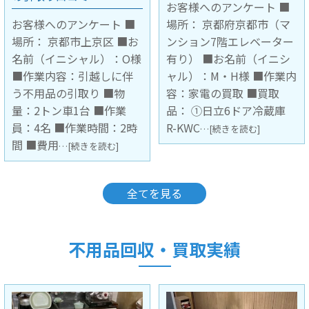
お客様へのアンケート ■
場所： 京都府京都市（マ
お客様へのアンケート ■
ンション7階エレベーター
場所： 大阪府豊中市（マ
有り） ■お名前（イニシ
ンション3階 階段下ろし作
ャル）：M・H様 ■作業内
業） ■お名前（イニシャ
容：家電の買取 ■買取
ル）： ■作業内容：不用
品： ①日立6ドア冷蔵庫
品の引取 ■引取品：キッ
R-KWC
チンボード1台 ■作業員：
…[続きを読む]
2名 ■
…[続きを読む]
全てを見る
不用品回収・買取実績