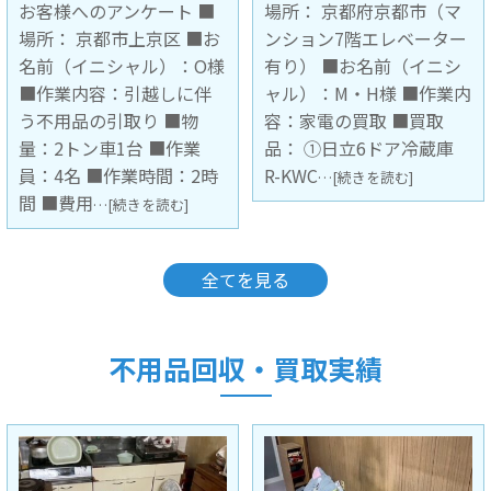
場所： 京都府京都市（マ
お客様へのアンケート ■
ンション7階エレベーター
場所： 大阪府豊中市（マ
有り） ■お名前（イニシ
ンション3階 階段下ろし作
ャル）：M・H様 ■作業内
業） ■お名前（イニシャ
容：家電の買取 ■買取
ル）： ■作業内容：不用
品： ①日立6ドア冷蔵庫
品の引取 ■引取品：キッ
R-KWC
チンボード1台 ■作業員：
…[続きを読む]
2名 ■
…[続きを読む]
全てを見る
不用品回収・買取実績