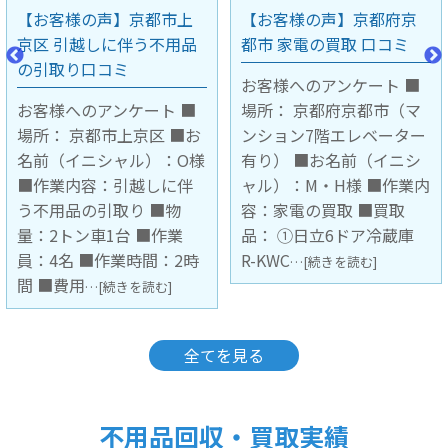
【お客様の声】京都府京
【お客様の声】大阪府豊
都市 家電の買取 口コミ
中市 不用品の引取り口コ
ミ
お客様へのアンケート ■
場所： 京都府京都市（マ
お客様へのアンケート ■
ンション7階エレベーター
場所： 大阪府豊中市（マ
有り） ■お名前（イニシ
ンション3階 階段下ろし作
ャル）：M・H様 ■作業内
業） ■お名前（イニシャ
容：家電の買取 ■買取
ル）： ■作業内容：不用
品： ①日立6ドア冷蔵庫
品の引取 ■引取品：キッ
R-KWC
チンボード1台 ■作業員：
…[続きを読む]
2名 ■
…[続きを読む]
全てを見る
不用品回収・買取実績