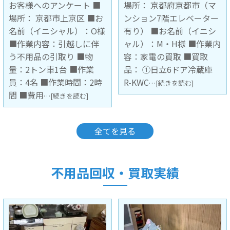
場所： 京都府京都市（マ
お客様へのアンケート ■
ンション7階エレベーター
場所： 大阪府豊中市（マ
有り） ■お名前（イニシ
ンション3階 階段下ろし作
ャル）：M・H様 ■作業内
業） ■お名前（イニシャ
容：家電の買取 ■買取
ル）： ■作業内容：不用
品： ①日立6ドア冷蔵庫
品の引取 ■引取品：キッ
R-KWC
チンボード1台 ■作業員：
…[続きを読む]
2名 ■
…[続きを読む]
全てを見る
不用品回収・買取実績