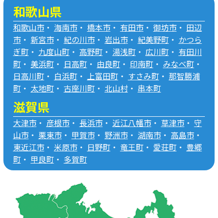
和歌山県
和歌山市
・
海南市
・
橋本市
・
有田市
・
御坊市
・
田辺
市
・
新宮市
・
紀の川市
・
岩出市
・
紀美野町
・
かつら
ぎ町
・
九度山町
・
高野町
・
湯浅町
・
広川町
・
有田川
町
・
美浜町
・
日高町
・
由良町
・
印南町
・
みなべ町
・
日高川町
・
白浜町
・
上富田町
・
すさみ町
・
那智勝浦
町
・
太地町
・
古座川町
・
北山村
・
串本町
滋賀県
大津市
・
彦根市
・
長浜市
・
近江八幡市
・
草津市
・
守
山市
・
栗東市
・
甲賀市
・
野洲市
・
湖南市
・
高島市
・
東近江市
・
米原市
・
日野町
・
竜王町
・
愛荘町
・
豊郷
町
・
甲良町
・
多賀町