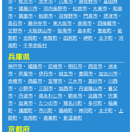
市
・
枚方市
・
茨木市
・
八尾市
・
泉佐野市
・
富田林
市
・
寝屋川市
・
河内長野市
・
松原市
・
大東市
・
和泉
市
・
箕面市
・
柏原市
・
羽曳野市
・
門真市
・
摂津市
・
高石市
・
藤井寺市
・
東大阪市
・
泉南市
・
四條畷市
・
交野市
・
大阪狭山市
・
阪南市
・
島本町
・
豊能町
・
能
勢町
・
忠岡町
・
熊取町
・
田尻町
・
岬町
・
太子町
・
河
南町
・
千早赤阪村
兵庫県
神戸市
・
姫路市
・
尼崎市
・
明石市
・
西宮市
・
洲本
市
・
芦屋市
・
伊丹市
・
相生市
・
豊岡市
・
加古川市
・
赤穂市
・
西脇市
・
宝塚市
・
三木市
・
高砂市
・
川西
市
・
小野市
・
三田市
・
加西市
・
丹波篠山市
・
養父
市
・
丹波市
・
南あわじ市
・
朝来市
・
淡路市
・
宍粟
市
・
加東市
・
たつの市
・
猪名川町
・
多可町
・
稲美
町
・
播磨町
・
市川町
・
福崎町
・
神河町
・
太子町
・
上
郡町
・
佐用町
・
香美町
・
新温泉町
京都府