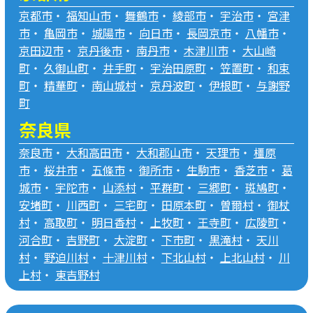
京都市
・
福知山市
・
舞鶴市
・
綾部市
・
宇治市
・
宮津
市
・
亀岡市
・
城陽市
・
向日市
・
長岡京市
・
八幡市
・
京田辺市
・
京丹後市
・
南丹市
・
木津川市
・
大山崎
町
・
久御山町
・
井手町
・
宇治田原町
・
笠置町
・
和束
町
・
精華町
・
南山城村
・
京丹波町
・
伊根町
・
与謝野
町
奈良県
奈良市
・
大和高田市
・
大和郡山市
・
天理市
・
橿原
市
・
桜井市
・
五條市
・
御所市
・
生駒市
・
香芝市
・
葛
城市
・
宇陀市
・
山添村
・
平群町
・
三郷町
・
斑鳩町
・
安堵町
・
川西町
・
三宅町
・
田原本町
・
曽爾村
・
御杖
村
・
高取町
・
明日香村
・
上牧町
・
王寺町
・
広陵町
・
河合町
・
吉野町
・
大淀町
・
下市町
・
黒滝村
・
天川
村
・
野迫川村
・
十津川村
・
下北山村
・
上北山村
・
川
上村
・
東吉野村