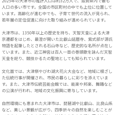
2025年の大津市の推計人口は約32万人で、滋賀県内で最も
人口の多い市です。全国の市区町村の中でも上位に位置して
います。高齢化が進む中でも、子育て世代の流入が見られ、
若年層の定住促進に向けた取り組みが進められています。
大津市は、1350年以上の歴史を持ち、天智天皇による大津
京遷都をはじめ、最澄が開いた比叡山延暦寺、紫式部が源氏
物語を起筆したとされる石山寺など、歴史的な名所が点在し
ています。また、近江神宮は百人一首の巻頭歌を詠んだ天智
天皇を祀り、競技かるたの聖地としても知られています。
文化面では、大津祭やびわ湖大花火大会など、地域に根ざし
た伝統行事が開催され、市民の暮らしに彩りを添えていま
す。また、大津市伝統芸能会館では、能楽や邦楽、舞踊など
の公演が行われ、地域の文化振興に寄与しています。
自然環境にも恵まれた大津市は、琵琶湖や比叡山、比良山系
など、美しい景観が広がり、四季折々の自然を楽しむことが