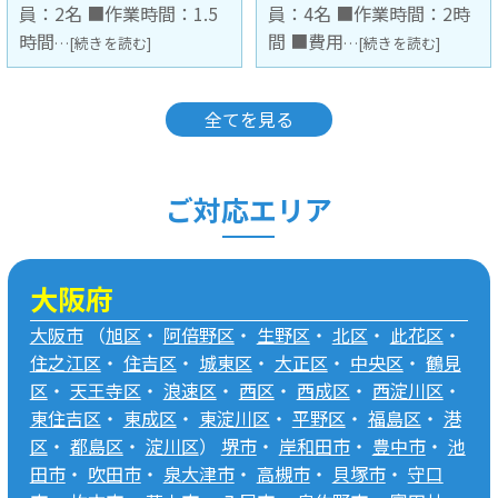
員：4名 ■作業時間：2時
R-KWC
…[続きを読む]
間 ■費用
…[続きを読む]
全てを見る
ご対応エリア
大阪府
大阪市
（
旭区
・
阿倍野区
・
生野区
・
北区
・
此花区
・
住之江区
・
住吉区
・
城東区
・
大正区
・
中央区
・
鶴見
区
・
天王寺区
・
浪速区
・
西区
・
西成区
・
西淀川区
・
東住吉区
・
東成区
・
東淀川区
・
平野区
・
福島区
・
港
区
・
都島区
・
淀川区
）
堺市
・
岸和田市
・
豊中市
・
池
田市
・
吹田市
・
泉大津市
・
高槻市
・
貝塚市
・
守口