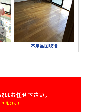
不用品回収後
取はお任せ下さい。
セルOK！