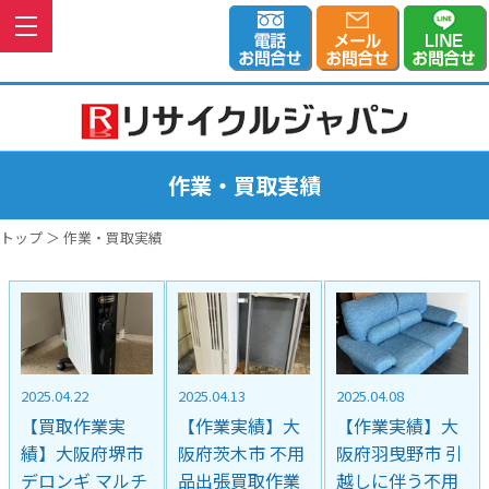
作業・買取実績
トップ
＞ 作業・買取実績
2025.04.22
2025.04.13
2025.04.08
【買取作業実
【作業実績】大
【作業実績】大
績】大阪府堺市
阪府茨木市 不用
阪府羽曳野市 引
デロンギ マルチ
品出張買取作業
越しに伴う不用