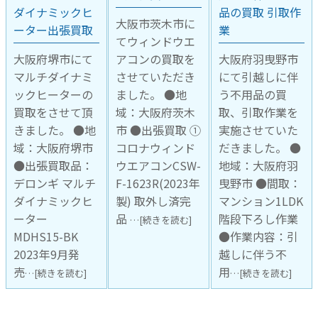
ダイナミックヒ
品の買取 引取作
大阪市茨木市に
ーター出張買取
業
てウィンドウエ
大阪府堺市にて
アコンの買取を
大阪府羽曳野市
マルチダイナミ
させていただき
にて引越しに伴
ックヒーターの
ました。 ●地
う不用品の買
買取をさせて頂
域：大阪府茨木
取、引取作業を
きました。 ●地
市 ●出張買取 ①
実施させていた
域：大阪府堺市
コロナウィンド
だきました。 ●
●出張買取品：
ウエアコンCSW-
地域：大阪府羽
デロンギ マルチ
F-1623R(2023年
曳野市 ●間取：
ダイナミックヒ
製) 取外し済完
マンション1LDK
ーター
品
階段下ろし作業
…[続きを読む]
MDHS15-BK
●作業内容：引
2023年9月発
越しに伴う不
売
用
…[続きを読む]
…[続きを読む]