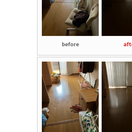
before
aft