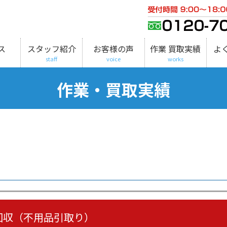
ス
スタッフ紹介
お客様の声
作業 買取実績
よ
staff
voice
works
作業・買取実績
回収（不用品引取り）