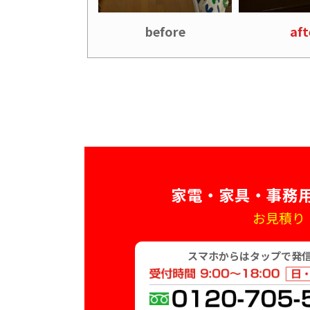
before
aft
家電・家具・事務
お見積り
スマホからはタップで発