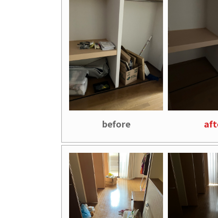
before
aft