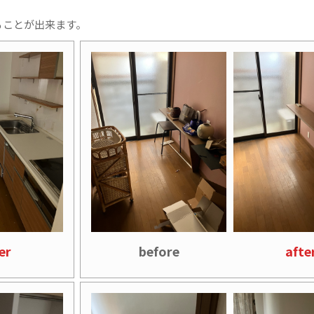
ることが出来ます。
er
before
afte