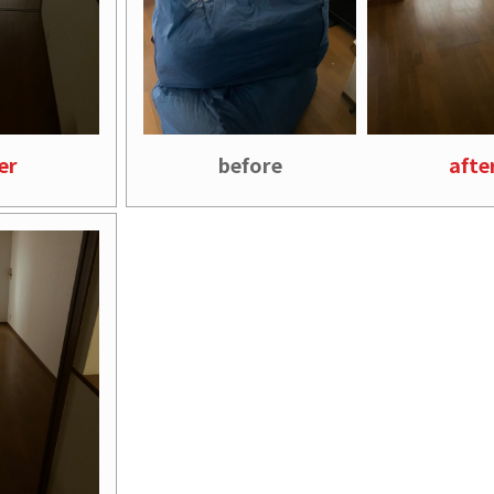
er
before
afte