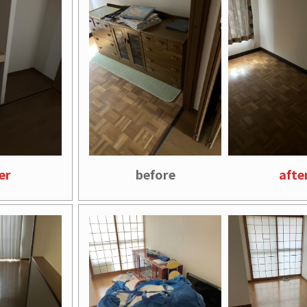
er
before
afte